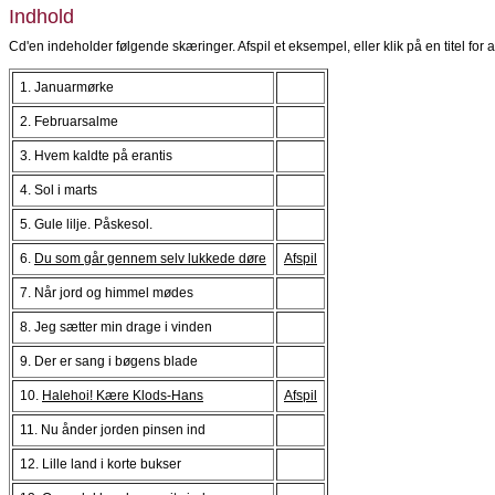
Indhold
Cd'en indeholder følgende skæringer. Afspil et eksempel, eller klik på en titel for a
1. Januarmørke
2. Februarsalme
3. Hvem kaldte på erantis
4. Sol i marts
5. Gule lilje. Påskesol.
6.
Du som går gennem selv lukkede døre
Afspil
7. Når jord og himmel mødes
8. Jeg sætter min drage i vinden
9. Der er sang i bøgens blade
10.
Halehoi! Kære Klods-Hans
Afspil
11. Nu ånder jorden pinsen ind
12. Lille land i korte bukser