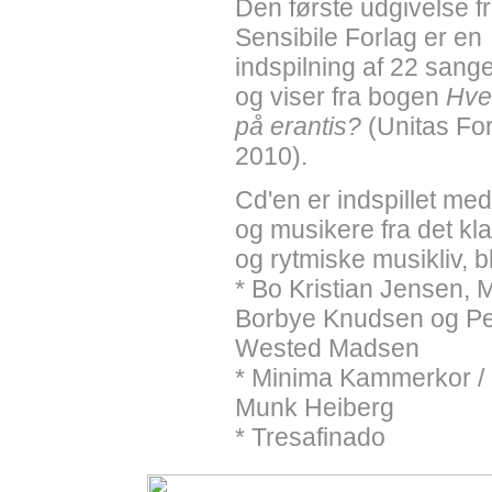
Den første udgivelse f
Sensibile Forlag er en
indspilning af 22 sang
og viser fra bogen
Hve
på erantis?
(Unitas Fo
2010).
Cd'en er indspillet me
og musikere fra det kl
og rytmiske musikliv, bl
* Bo Kristian Jensen, 
Borbye Knudsen og Per
Wested Madsen
* Minima Kammerkor /
Munk Heiberg
* Tresafinado